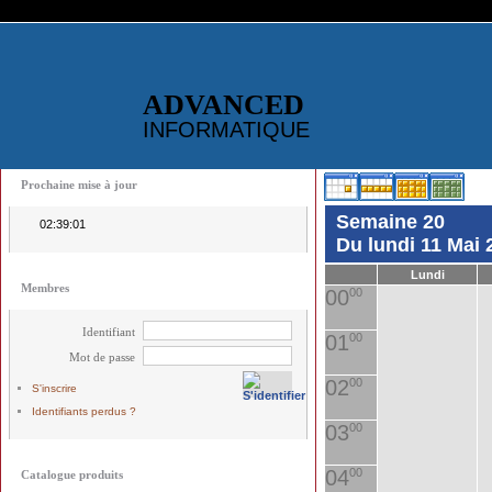
ADVANCED
INFORMATIQUE
Prochaine mise à jour
Semaine 20
02:39:01
Du lundi 11 Mai
Lundi
Membres
00
00
Identifiant
01
00
Mot de passe
02
00
S'inscrire
Identifiants perdus ?
03
00
04
00
Catalogue produits