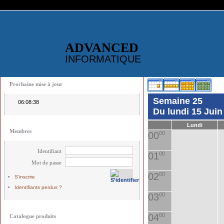
ADVANCED
INFORMATIQUE
Prochaine mise à jour
Semaine 25
06:08:38
Du lundi 15 Jui
Lundi
Membres
00
00
Identifiant
01
00
Mot de passe
02
00
S'inscrire
Identifiants perdus ?
03
00
04
00
Catalogue produits