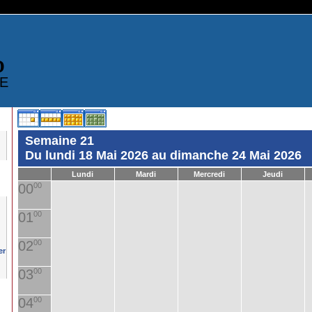
D
E
Semaine 21
Du lundi 18 Mai 2026 au dimanche 24 Mai 2026
Lundi
Mardi
Mercredi
Jeudi
00
00
01
00
02
00
03
00
04
00