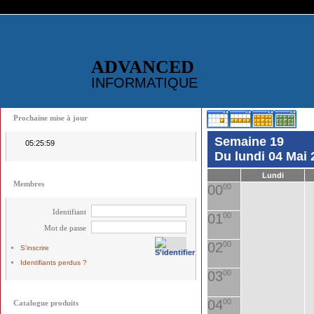
ADVANCED
INFORMATIQUE
Prochaine mise à jour
Semaine 19
05:25:59
Du lundi 04 Mai
Lundi
Membres
00
00
Identifiant
01
00
Mot de passe
02
00
S'inscrire
Identifiants perdus ?
03
00
04
00
Catalogue produits