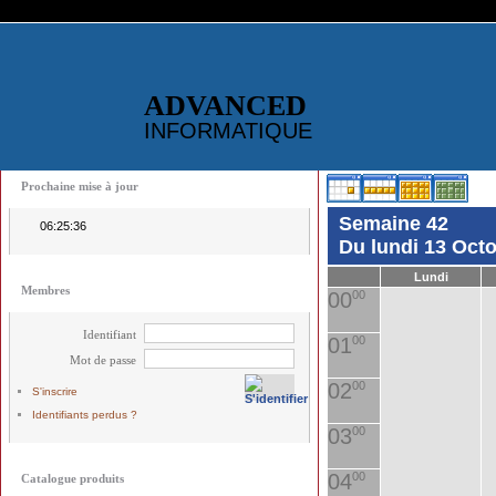
ADVANCED
INFORMATIQUE
Prochaine mise à jour
Semaine 42
06:25:36
Du lundi 13 Oct
Lundi
Membres
00
00
Identifiant
01
00
Mot de passe
02
00
S'inscrire
Identifiants perdus ?
03
00
04
00
Catalogue produits