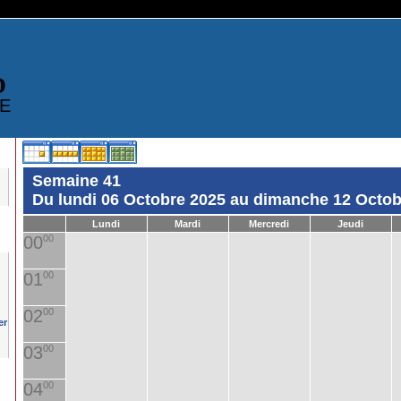
D
E
Semaine 41
Du lundi 06 Octobre 2025 au dimanche 12 Octob
Lundi
Mardi
Mercredi
Jeudi
00
00
01
00
02
00
03
00
04
00