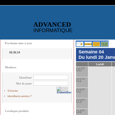
ADVANCED
INFORMATIQUE
Prochaine mise à jour
Semaine 04
06:36:24
Du lundi 20 Jan
Lundi
Membres
00
00
Identifiant
01
00
Mot de passe
02
00
S'inscrire
Identifiants perdus ?
03
00
04
00
Catalogue produits