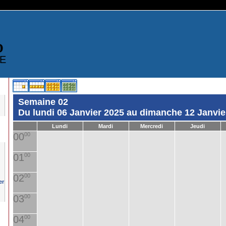
D
E
Semaine 02
Du lundi 06 Janvier 2025 au dimanche 12 Janvie
Lundi
Mardi
Mercredi
Jeudi
00
00
01
00
02
00
03
00
04
00