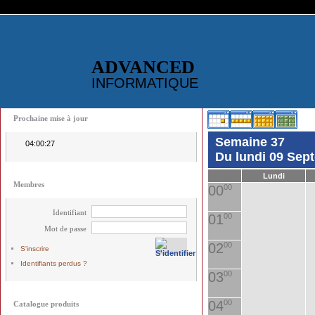
ADVANCED
INFORMATIQUE
Prochaine mise à jour
Semaine 37
04:00:27
Du lundi 09 Sep
Lundi
Membres
00
00
Identifiant
01
00
Mot de passe
02
00
S'inscrire
Identifiants perdus ?
03
00
04
00
Catalogue produits