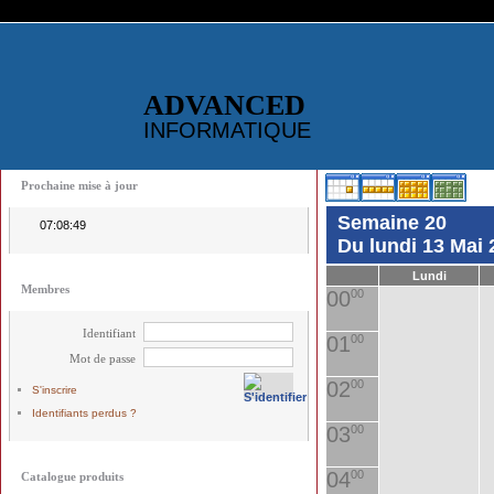
ADVANCED
INFORMATIQUE
Prochaine mise à jour
Semaine 20
07:08:49
Du lundi 13 Mai
Lundi
Membres
00
00
Identifiant
01
00
Mot de passe
02
00
S'inscrire
Identifiants perdus ?
03
00
04
00
Catalogue produits