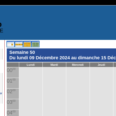
D
E
Semaine 50
Du lundi 09 Décembre 2024 au dimanche 15 Dé
Lundi
Mardi
Mercredi
Jeudi
00
00
01
00
02
00
03
00
04
00