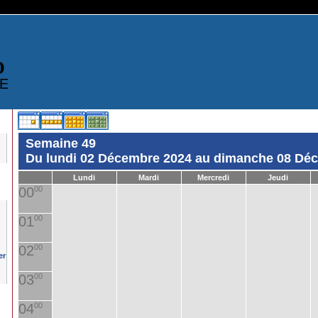
D
E
Semaine 49
Du lundi 02 Décembre 2024 au dimanche 08 Dé
Lundi
Mardi
Mercredi
Jeudi
00
00
01
00
02
00
03
00
04
00