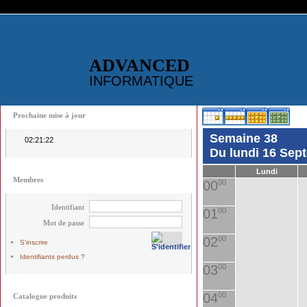
ADVANCED
INFORMATIQUE
Prochaine mise à jour
Semaine 38
02:21:22
Du lundi 16 Sep
Lundi
Membres
00
00
Identifiant
01
00
Mot de passe
02
00
S'inscrire
Identifiants perdus ?
03
00
04
00
Catalogue produits