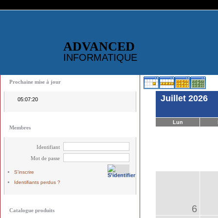
ADVANCED
INFORMATIQUE
Prochaine mise à jour
Juillet 2026
05:07:20
Lun
Membres
Identifiant
Mot de passe
S'inscrire
Identifiants perdus ?
6
Catalogue produits