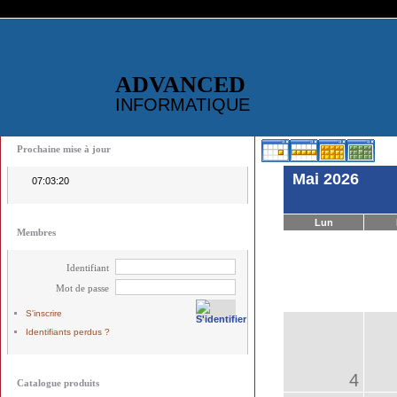
ADVANCED
INFORMATIQUE
Prochaine mise à jour
Mai 2026
07:03:20
Lun
Membres
Identifiant
Mot de passe
S'inscrire
Identifiants perdus ?
4
Catalogue produits