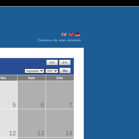
Création de sites internet
Ven
Sam
Dim
5
6
7
12
13
14