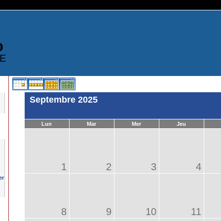
D
E
Septembre 2025
Lun
Mar
Mer
Jeu
1
2
3
4
8
9
10
11