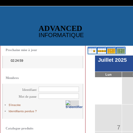
ADVANCED
INFORMATIQUE
Prochaine mise à jour
Juillet 2025
02:24:59
Lun
Membres
Identifiant
Mot de passe
S'inscrire
Identifiants perdus ?
7
Catalogue produits