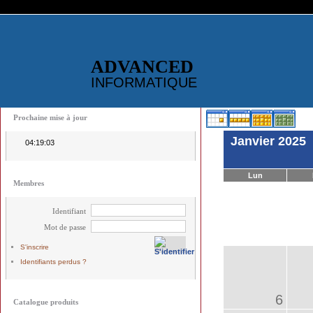
ADVANCED
INFORMATIQUE
Prochaine mise à jour
Janvier 2025
04:19:03
Lun
Membres
Identifiant
Mot de passe
S'inscrire
Identifiants perdus ?
6
Catalogue produits