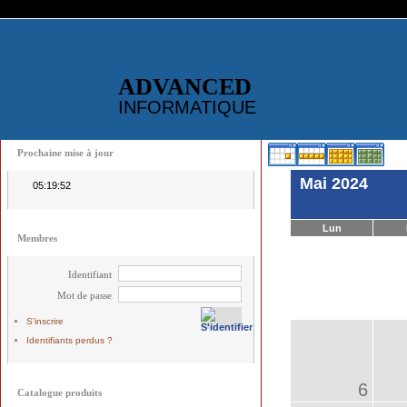
ADVANCED
INFORMATIQUE
Prochaine mise à jour
Mai 2024
05:19:52
Lun
Membres
Identifiant
Mot de passe
S'inscrire
Identifiants perdus ?
6
Catalogue produits