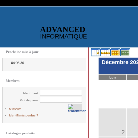
ADVANCED
INFORMATIQUE
Prochaine mise à jour
Décembre 20
04:05:36
Lun
Membres
Identifiant
Mot de passe
S'inscrire
Identifiants perdus ?
2
Catalogue produits