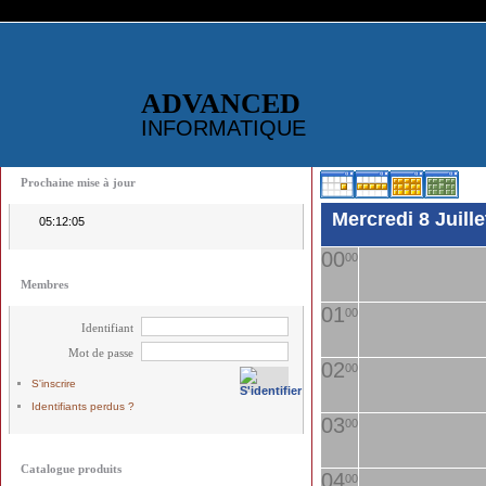
ADVANCED
INFORMATIQUE
Prochaine mise à jour
Mercredi 8 Juille
05:12:05
00
00
Membres
01
00
Identifiant
Mot de passe
02
00
S'inscrire
Identifiants perdus ?
03
00
Catalogue produits
04
00