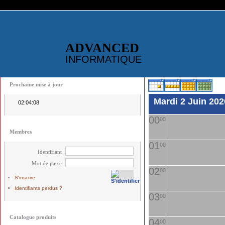
ADVANCED
INFORMATIQUE
Prochaine mise à jour
Mardi 2 Juin 202
02:04:08
00
00
Membres
01
00
Identifiant
Mot de passe
02
00
S'inscrire
Identifiants perdus ?
03
00
Catalogue produits
04
00