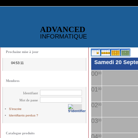
ADVANCED
INFORMATIQUE
Prochaine mise à jour
Samedi 20 Sept
04:53:10
00
00
Membres
01
00
Identifiant
Mot de passe
02
00
S'inscrire
Identifiants perdus ?
03
00
Catalogue produits
04
00