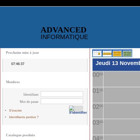
ADVANCED
INFORMATIQUE
Prochaine mise à jour
Jeudi 13 Novem
07:46:36
00
00
Membres
01
00
Identifiant
Mot de passe
02
00
S'inscrire
Identifiants perdus ?
03
00
Catalogue produits
04
00