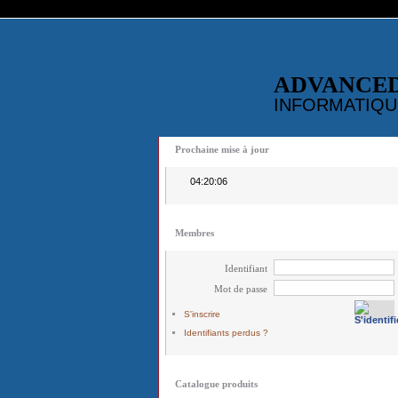
ADVANCE
INFORMATIQU
Prochaine mise à jour
04:20:06
Membres
Identifiant
Mot de passe
S'inscrire
Identifiants perdus ?
Catalogue produits