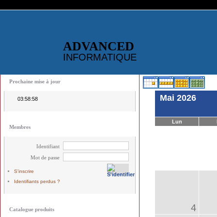
ADVANCED
INFORMATIQUE
Prochaine mise à jour
Mai 2026
03:58:58
Lun
Membres
Identifiant
Mot de passe
S'inscrire
Identifiants perdus ?
4
Catalogue produits