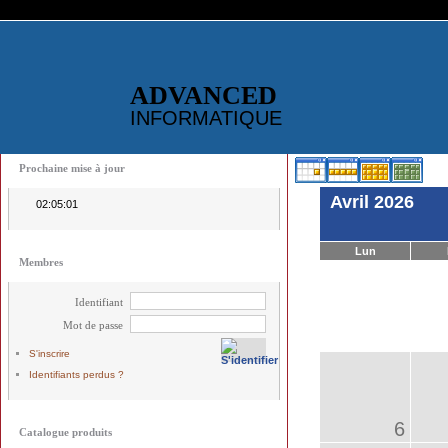
ADVANCED
INFORMATIQUE
Prochaine mise à jour
Avril 2026
02:05:01
Lun
Membres
Identifiant
Mot de passe
S'inscrire
Identifiants perdus ?
6
Catalogue produits