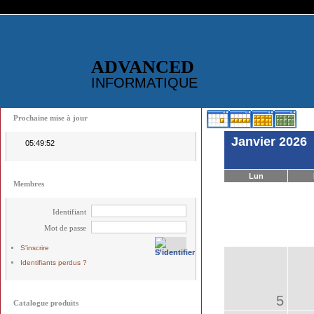
ADVANCED
INFORMATIQUE
Prochaine mise à jour
Janvier 2026
05:49:52
Lun
Membres
Identifiant
Mot de passe
S'inscrire
Identifiants perdus ?
5
Catalogue produits