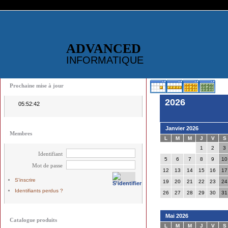
ADVANCED
INFORMATIQUE
Prochaine mise à jour
2026
05:52:42
Janvier 2026
Membres
L
M
M
J
V
S
1
2
3
Identifiant
5
6
7
8
9
10
Mot de passe
12
13
14
15
16
17
S'inscrire
19
20
21
22
23
24
Identifiants perdus ?
26
27
28
29
30
31
Mai 2026
Catalogue produits
L
M
M
J
V
S