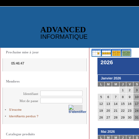
ADVANCED
INFORMATIQUE
Prochaine mise à jour
2026
05:46:47
Janvier 2026
Membres
L
M
M
J
V
S
1
2
3
Identifiant
5
6
7
8
9
10
Mot de passe
12
13
14
15
16
17
S'inscrire
19
20
21
22
23
24
Identifiants perdus ?
26
27
28
29
30
31
Mai 2026
Catalogue produits
L
M
M
J
V
S