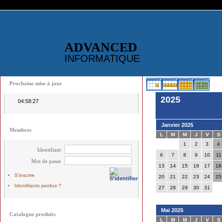
ADVANCED
INFORMATIQUE
Prochaine mise à jour
2025
04:58:27
Janvier 2025
Membres
L
M
M
J
V
S
1
2
3
4
Identifiant
6
7
8
9
10
11
Mot de passe
13
14
15
16
17
18
S'inscrire
20
21
22
23
24
25
Identifiants perdus ?
27
28
29
30
31
Mai 2025
Catalogue produits
L
M
M
J
V
S