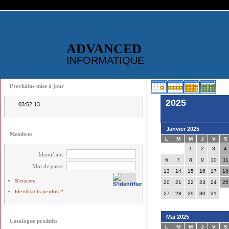
ADVANCED
INFORMATIQUE
Prochaine mise à jour
2025
03:52:12
Janvier 2025
Membres
L
M
M
J
V
S
1
2
3
4
Identifiant
6
7
8
9
10
11
Mot de passe
13
14
15
16
17
18
S'inscrire
20
21
22
23
24
25
Identifiants perdus ?
27
28
29
30
31
Mai 2025
Catalogue produits
L
M
M
J
V
S