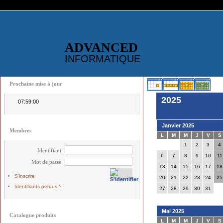
ADVANCED
INFORMATIQUE
Prochaine mise à jour
2025
07:59:00
Janvier 2025
Membres
L
M
M
J
V
S
1
2
3
4
Identifiant
6
7
8
9
10
11
Mot de passe
13
14
15
16
17
18
S'inscrire
20
21
22
23
24
25
Identifiants perdus ?
27
28
29
30
31
Mai 2025
Catalogue produits
L
M
M
J
V
S