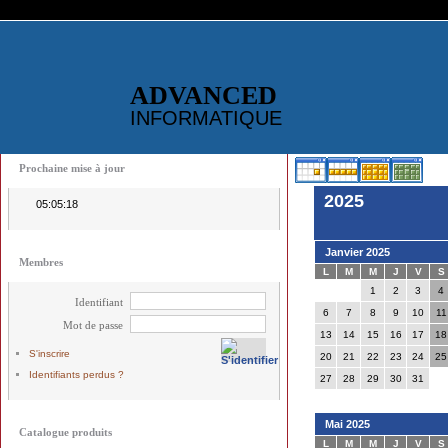
ADVANCED
INFORMATIQUE
Prochaine mise à jour
2025
05:05:18
Janvier 2025
Membres
L
M
M
J
V
S
1
2
3
4
Identifiant
6
7
8
9
10
11
Mot de passe
13
14
15
16
17
18
S'inscrire
20
21
22
23
24
25
Identifiants perdus ?
27
28
29
30
31
Mai 2025
Catalogue produits
L
M
M
J
V
S