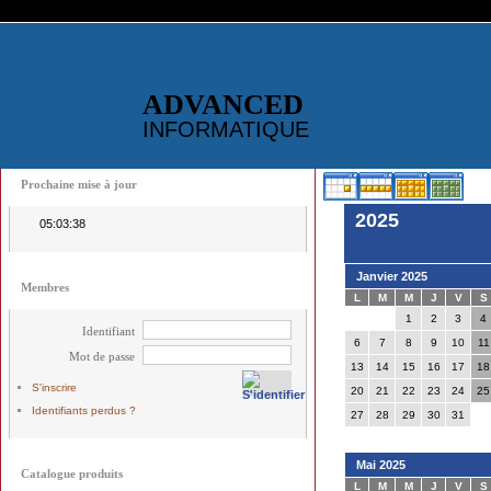
ADVANCED
INFORMATIQUE
Prochaine mise à jour
2025
05:03:38
Janvier 2025
Membres
L
M
M
J
V
S
1
2
3
4
Identifiant
6
7
8
9
10
11
Mot de passe
13
14
15
16
17
18
S'inscrire
20
21
22
23
24
25
Identifiants perdus ?
27
28
29
30
31
Mai 2025
Catalogue produits
L
M
M
J
V
S