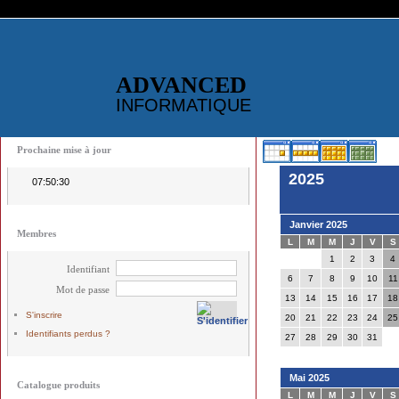
ADVANCED
INFORMATIQUE
Prochaine mise à jour
2025
07:50:30
Janvier 2025
Membres
L
M
M
J
V
S
1
2
3
4
Identifiant
6
7
8
9
10
11
Mot de passe
13
14
15
16
17
18
S'inscrire
20
21
22
23
24
25
Identifiants perdus ?
27
28
29
30
31
Mai 2025
Catalogue produits
L
M
M
J
V
S