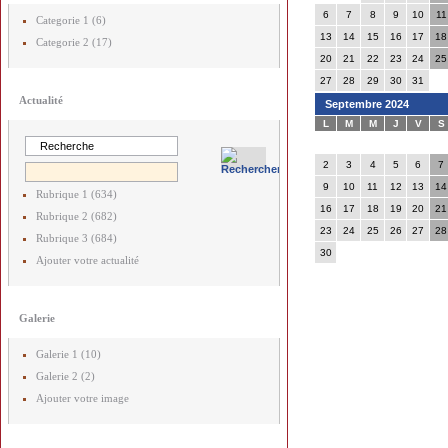
6
7
8
9
10
11
Categorie 1 (6)
13
14
15
16
17
18
Categorie 2 (17)
20
21
22
23
24
25
27
28
29
30
31
Actualité
Septembre 2024
L
M
M
J
V
S
2
3
4
5
6
7
9
10
11
12
13
14
Rubrique 1 (634)
16
17
18
19
20
21
Rubrique 2 (682)
23
24
25
26
27
28
Rubrique 3 (684)
30
Ajouter votre actualité
Galerie
Galerie 1 (10)
Galerie 2 (2)
Ajouter votre image