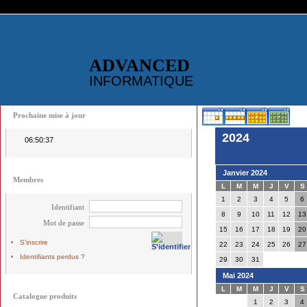
ADVANCED
INFORMATIQUE
Prochaine mise à jour
2024
06:50:37
Janvier 2024
Membres
L
M
M
J
V
S
1
2
3
4
5
6
Identifiant
8
9
10
11
12
13
Mot de passe
15
16
17
18
19
20
S'inscrire
22
23
24
25
26
27
Identifiants perdus ?
29
30
31
Mai 2024
L
M
M
J
V
S
Catalogue produits
1
2
3
4