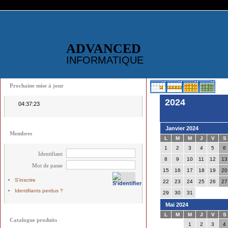
ADVANCED
INFORMATIQUE
Prochaine mise à jour
2024
04:37:23
Janvier 2024
Membres
L
M
M
J
V
S
1
2
3
4
5
6
Identifiant
8
9
10
11
12
13
Mot de passe
15
16
17
18
19
20
S'inscrire
22
23
24
25
26
27
Identifiants perdus ?
29
30
31
Mai 2024
L
M
M
J
V
S
Catalogue produits
1
2
3
4