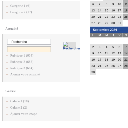
6
7
8
9
10
11
Categorie 1 (6)
13
14
15
16
17
18
Categorie 2 (17)
20
21
22
23
24
25
27
28
29
30
31
Actualité
Septembre 2024
L
M
M
J
V
S
2
3
4
5
6
7
9
10
11
12
13
14
Rubrique 1 (634)
16
17
18
19
20
21
Rubrique 2 (682)
23
24
25
26
27
28
Rubrique 3 (684)
30
Ajouter votre actualité
Galerie
Galerie 1 (10)
Galerie 2 (2)
Ajouter votre image